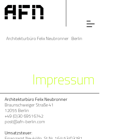
Architekturbüro Felix Neubronner Berlin
Impressum
Architekturbüro Felix Neubronner
Braunschweiger Straße 41
12055 Berlin
+49 (0)30 69516742
post@afn-berlin.com
Umsatzsteuer:
Finanzamt Neukölln, St.Nr. 16/453/03281