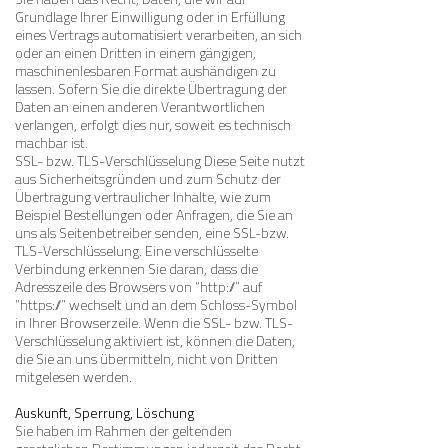
Sie haben das Recht, Daten, die wir auf
Grundlage Ihrer Einwilligung oder in Erfüllung
eines Vertrags automatisiert verarbeiten, an sich
oder an einen Dritten in einem gängigen,
maschinenlesbaren Format aushändigen zu
lassen. Sofern Sie die direkte Übertragung der
Daten an einen anderen Verantwortlichen
verlangen, erfolgt dies nur, soweit es technisch
machbar ist.
SSL- bzw. TLS-Verschlüsselung Diese Seite nutzt
aus Sicherheitsgründen und zum Schutz der
Übertragung vertraulicher Inhalte, wie zum
Beispiel Bestellungen oder Anfragen, die Sie an
uns als Seitenbetreiber senden, eine SSL-bzw.
TLS-Verschlüsselung. Eine verschlüsselte
Verbindung erkennen Sie daran, dass die
Adresszeile des Browsers von “http://” auf
“https://” wechselt und an dem Schloss-Symbol
in Ihrer Browserzeile. Wenn die SSL- bzw. TLS-
Verschlüsselung aktiviert ist, können die Daten,
die Sie an uns übermitteln, nicht von Dritten
mitgelesen werden.
Auskunft, Sperrung, Löschung
Sie haben im Rahmen der geltenden