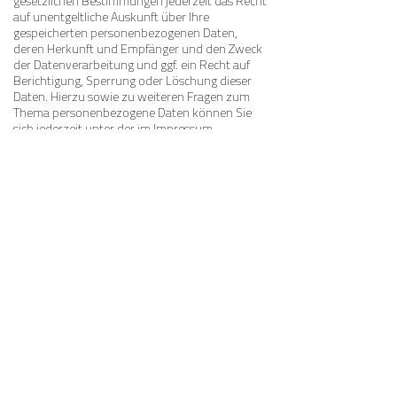
gesetzlichen Bestimmungen jederzeit das Recht
auf unentgeltliche Auskunft über Ihre
gespeicherten personenbezogenen Daten,
deren Herkunft und Empfänger und den Zweck
der Datenverarbeitung und ggf. ein Recht auf
Berichtigung, Sperrung oder Löschung dieser
Daten. Hierzu sowie zu weiteren Fragen zum
Thema personenbezogene Daten können Sie
sich jederzeit unter der im Impressum
angegebenen Adresse an uns wenden.
Analyse Tools und Werbung
Google Analytics – Dieser Dienst ist derzeit nicht
aktiv!
Diese Website nutzt Funktionen des
Webanalysedienstes Google Analytics. Anbieter
ist die Google Inc., 1600 Amphitheatre Parkway,
Mountain View, CA 94043, USA. Google Analytics
verwendet so genannte „Cookies“. Das sind
Textdateien, die auf Ihrem Computer gespeichert
werden und die eine Analyse der Benutzung der
Website durch Sie ermöglichen. Die durch den
Cookie erzeugten Informationen über Ihre
Benutzung dieser Website werden in der Regel
an einen Server von Google in den USA