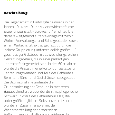
Beschreibung:
Die Liegenschaft in Ludwigsfelde wurde in den
Jahren 1914 bis 1917 als „Landwirtschaftliche
Erziehungsanstalt - Struveshof“ errichtet. Die
damals weitgehend autarke Anlage mit zwölf
Wohn-, Verwaltungs- und Schulgebäuden sowie
einem Wirtschaftstrakt ist geprägt durch die
lockere Gruppierung unterschiedlich großer 1-3
geschossiger Gebäude mit abwechslungsreichen
Gestaltungsdetails, die in einer parkartigen
Landschaft eingebettet sind. In den 60er Jahren
wurde die Anstalt in eine Fortbildungsstätte für
Lehrer umgewandelt und Teile der Gebäude zu
Seminar-, Büro- und Gästehäusern ausgebaut.
Die Baumaßnahme umfasste die
Grundsanierung der Gebäude in mehreren
Bauabschnitten, wobei der denkmalpflegerische
Schwerpunkt auf der Gebäudehülle lag, die
unter größtmöglichem Substanzerhalt saniert
wurde. Im Zusammenspiel mit der
Wiederherstellung der historischen
Außenanlagen ist die Ensemblewirkung der